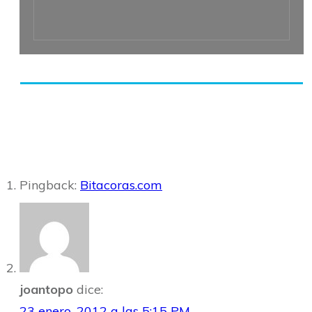
Share
0
Tweet
0
Share
0
Pingback:
Bitacoras.com
joantopo
dice:
23 enero, 2012 a las 5:15 PM