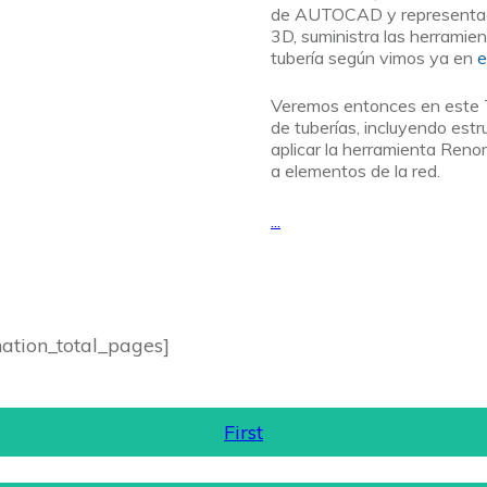
de AUTOCAD y representada 
3D, suministra las herramien
tubería según vimos ya en
e
Veremos entonces en este Tu
de tuberías, incluyendo est
aplicar la herramienta Ren
a elementos de la red.
...
Leer Más...
nation_total_pages]
First