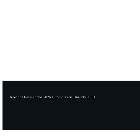
¿Alguna Duda Respecto a
Nuestra Misión y Visión?
¡CONTÁCTANOS!
Derechos Reservados
2026
Tutoriales al Día-CIVIL 3D
.